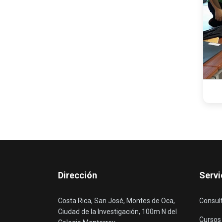
Dirección
Servi
Costa Rica, San José, Montes de Oca,
Consul
Ciudad de la Investigación, 100m N del
Cursos