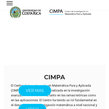
CIMPA
El Centro de Investigación en Matemática Pura y Aplicada
ACERCA DEL
VER MAS
(CIMPA) es una unidad especializada en la investigación
avanzada en matemáticas, tanto en las ramas teóricas como
en las aplicaciones. El Centro ha tenido un rol fundamental en
el desarrollo de la investigación matemática a nivel nacional y