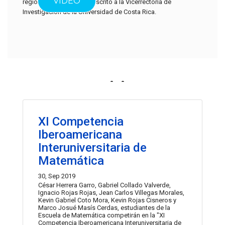
VIDEO
regional. Se encuentra adscrito a la Vicerrectoría de
Investigación de la Universidad de Costa Rica.
Noticias
Las actividades recientes del centro se muestran a
continuación.
XI Competencia
Iberoamericana
Interuniversitaria de
Matemática
30, Sep 2019
César Herrera Garro, Gabriel Collado Valverde,
Ignacio Rojas Rojas, Jean Carlos Villegas Morales,
Kevin Gabriel Coto Mora, Kevin Rojas Cisneros y
Marco Josué Masís Cerdas, estudiantes de la
Escuela de Matemática competirán en la "XI
Competencia Iberoamericana Interuniversitaria de