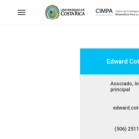
Edward Co
Asociado, I
principal
edward.cot
(506) 251