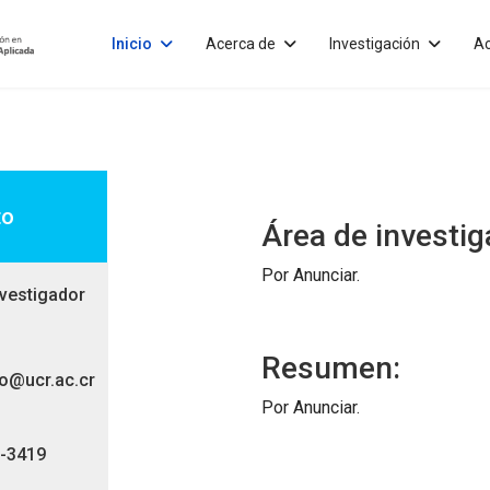
Inicio
Acerca de
Investigación
Ac
to
Área de investig
Por Anunciar.
nvestigador
Resumen:
o@ucr.ac.cr
Por Anunciar.
1-3419